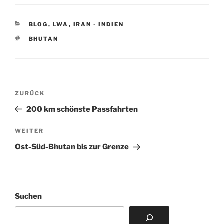
KATEGORIEN
BLOG
,
LWA
,
IRAN - INDIEN
SCHLAGWÖRTER
BHUTAN
Beitragsnavigation
Vorheriger
ZURÜCK
Beitrag
200 km schönste Passfahrten
Nächster
WEITER
Beitrag
Ost-Süd-Bhutan bis zur Grenze
Suchen