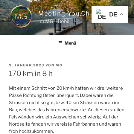
Zum
Inhalt
Meeting-You.ch
DE
springen
Im MG – Bobil
Menü
VERÖFFENTLICHT
9. JANUAR 2023
VON
MG
AM
170 km in 8 h
Mit einem Schnitt von 20 km/h hatten wir drei weitere
Pässe Richtung Osten überquert. Dabei waren die
Strassen nicht so gut, bzw. 40 km Strassen waren im
Bau, welches das Fahren erschwerte. An diesen steilen
Felswänden wird ein Ausweichen schwierig. Auf der
Nordseite fanden wir vereiste Fahrbahnen und waren
froh hochzukommen.