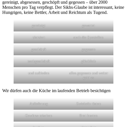
gereinigt, abgesessen, geschöpft und gegessen – über 2000
Menschen pro Tag verpflegt. Der Sikhs-Glaube ist interessant, keine
Hungrigen, keine Bettler, Arbeit und Reichtum als Tugend.
gereinigt
gewartet
platziert
auch die Speziellen
geschöpft
gegessen
nachgeschöpft
glücklich
und zufrieden
alles gegessen und weiter
geht es
Wir dürfen auch die Küche im laufenden Betrieb besichtigen
Anlieferung
Zwiebeln rüsten
Gewürze mischen
Brot kneten