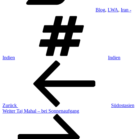
Blog
,
LWA
,
Iran -
Schlagwörter
Indien
Indien
Beitragsnavigation
Vorheriger
Beitrag
Zurück
Südostasien
Nächster
Weiter
Taj Mahal – bei Sonnenaufgang
Beitrag