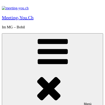
Zum
Inhalt
springen
Meeting-You.ch
Im MG – Bobil
Menü