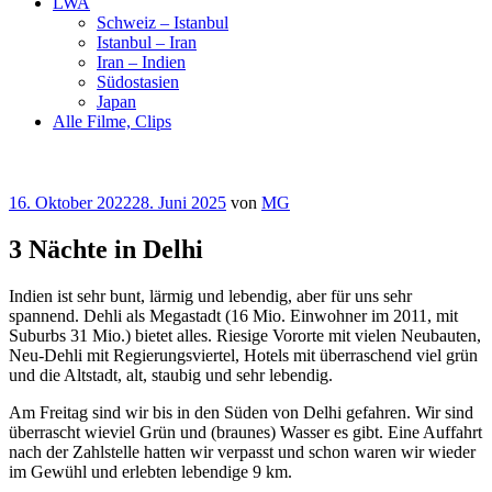
LWA
Schweiz – Istanbul
Istanbul – Iran
Iran – Indien
Südostasien
Japan
Alle Filme, Clips
Veröffentlicht
16. Oktober 2022
28. Juni 2025
von
MG
am
3 Nächte in Delhi
Indien ist sehr bunt, lärmig und lebendig, aber für uns sehr
spannend. Dehli als Megastadt (16 Mio. Einwohner im 2011, mit
Suburbs 31 Mio.) bietet alles. Riesige Vororte mit vielen Neubauten,
Neu-Dehli mit Regierungsviertel, Hotels mit überraschend viel grün
und die Altstadt, alt, staubig und sehr lebendig.
Am Freitag sind wir bis in den Süden von Delhi gefahren. Wir sind
überrascht wieviel Grün und (braunes) Wasser es gibt. Eine Auffahrt
nach der Zahlstelle hatten wir verpasst und schon waren wir wieder
im Gewühl und erlebten lebendige 9 km.