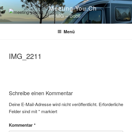
Zum
Meeting-You.ch
Inhalt
Im MG – Bobil
springen
Menü
IMG_2211
Schreibe einen Kommentar
Deine E-Mail-Adresse wird nicht veröffentlicht.
Erforderliche
Felder sind mit
*
markiert
Kommentar
*