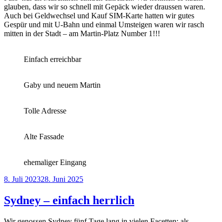
glauben, dass wir so schnell mit Gepäck wieder draussen waren.
Auch bei Geldwechsel und Kauf SIM-Karte hatten wir gutes
Gespür und mit U-Bahn und einmal Umsteigen waren wir rasch
mitten in der Stadt – am Martin-Platz Number 1!!!
Einfach erreichbar
Gaby und neuem Martin
Tolle Adresse
Alte Fassade
ehemaliger Eingang
Veröffentlicht
8. Juli 2023
28. Juni 2025
am
Sydney – einfach herrlich
Wir genossen Sydney fünf Tage lang in vielen Facetten; als