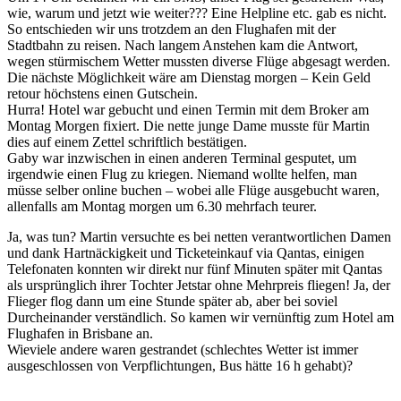
wie, warum und jetzt wie weiter??? Eine Helpline etc. gab es nicht.
So entschieden wir uns trotzdem an den Flughafen mit der
Stadtbahn zu reisen. Nach langem Anstehen kam die Antwort,
wegen stürmischem Wetter mussten diverse Flüge abgesagt werden.
Die nächste Möglichkeit wäre am Dienstag morgen – Kein Geld
retour höchstens einen Gutschein.
Hurra! Hotel war gebucht und einen Termin mit dem Broker am
Montag Morgen fixiert. Die nette junge Dame musste für Martin
dies auf einem Zettel schriftlich bestätigen.
Gaby war inzwischen in einen anderen Terminal gesputet, um
irgendwie einen Flug zu kriegen. Niemand wollte helfen, man
müsse selber online buchen – wobei alle Flüge ausgebucht waren,
allenfalls am Montag morgen um 6.30 mehrfach teurer.
Ja, was tun? Martin versuchte es bei netten verantwortlichen Damen
und dank Hartnäckigkeit und Ticketeinkauf via Qantas, einigen
Telefonaten konnten wir direkt nur fünf Minuten später mit Qantas
als ursprünglich ihrer Tochter Jetstar ohne Mehrpreis fliegen! Ja, der
Flieger flog dann um eine Stunde später ab, aber bei soviel
Durcheinander verständlich. So kamen wir vernünftig zum Hotel am
Flughafen in Brisbane an.
Wieviele andere waren gestrandet (schlechtes Wetter ist immer
ausgeschlossen von Verpflichtungen, Bus hätte 16 h gehabt)?