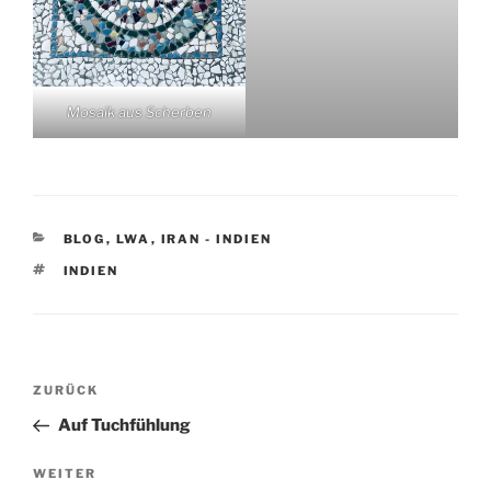
Mosaik aus Scherben
KATEGORIEN
BLOG
,
LWA
,
IRAN - INDIEN
SCHLAGWÖRTER
INDIEN
Beitragsnavigation
Vorheriger
ZURÜCK
Beitrag
Auf Tuchfühlung
Nächster
WEITER