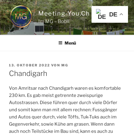
Zum
Inhalt
Meeting-You.ch
DE
springen
Im MG – Bobil
Menü
VERÖFFENTLICHT
13. OKTOBER 2022
VON
MG
AM
Chandigarh
Von Amritsar nach Chandigarh waren es komfortable
230 km. Es gab meist getrennte zweispurige
Autostrassen. Diese führen quer durch viele Dörfer
und somit kann man mit allem rechnen: Fussgänger
und Autos quer durch, viele Töffs, Tuk-Tuks auch im
Gegenverkehr, sowie Kühe am grasen. Wenn dann
auch noch Teilstücke im Bau sind, kann es auch zu