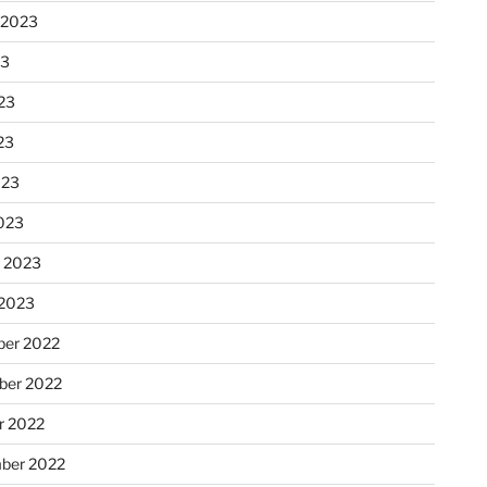
 2023
23
23
23
023
023
r 2023
 2023
er 2022
er 2022
r 2022
ber 2022