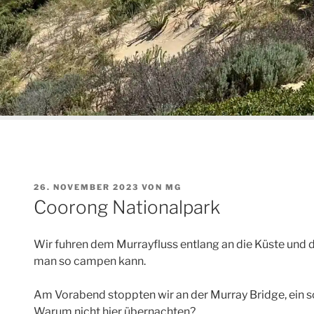
VERÖFFENTLICHT
26. NOVEMBER 2023
VON
MG
AM
Coorong Nationalpark
Wir fuhren dem Murrayfluss entlang an die Küste und d
man so campen kann.
Am Vorabend stoppten wir an der Murray Bridge, ein s
Warum nicht hier übernachten?