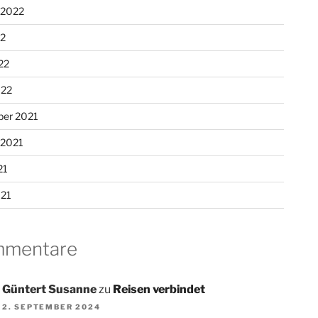
 2022
22
22
022
er 2021
 2021
21
021
mentare
Güntert Susanne
zu
Reisen verbindet
2. SEPTEMBER 2024