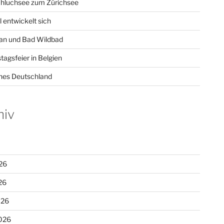
hluchsee zum Zürichsee
l entwickelt sich
n und Bad Wildbad
tagsfeier in Belgien
hes Deutschland
hiv
26
26
026
026