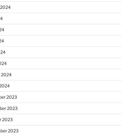
 2024
24
24
24
024
024
r 2024
 2024
er 2023
ber 2023
r 2023
ber 2023