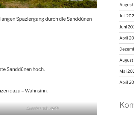
August
Juli 20
n langen Spaziergang durch die Sanddünen
Juni 20
April 2
Dezemb
August
lste Sanddünen hoch.
Mai 20
April 2
anzen dazu – Wahnsinn.
Kom
Aussies mit 4WD.