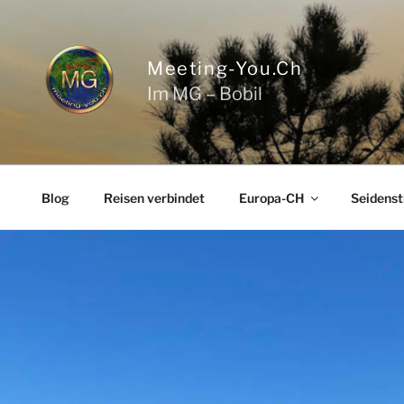
Zum
Inhalt
springen
Meeting-You.ch
Im MG – Bobil
Blog
Reisen verbindet
Europa-CH
Seidenst