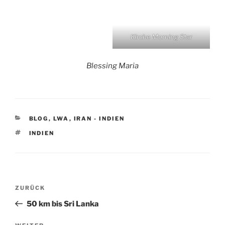
Kirche Morning Star
Blessing Mari
a
KATEGORIEN
BLOG
,
LWA
,
IRAN - INDIEN
SCHLAGWÖRTER
INDIEN
Beitragsnavigation
Vorheriger
ZURÜCK
Beitrag
50 km bis Sri Lanka