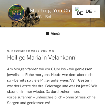
Zum
Inhalt
Meeting-You.ch
DE
springen
Im MG – Bobil
Menü
VERÖFFENTLICHT
9. DEZEMBER 2022
VON
MG
AM
Heilige Maria in Velankanni
Am Morgen fahren wir vor 8 Uhr los – wir geniessen
jeweils die Ruhe morgens. Heute war dem aber nicht
so – bereits so viele Pilger unterwegs???!!! Gestern
war der Letzte der drei Feiertage und was ist jetzt? Wir
staunen immer wieder. Da durchzukommen,
vorbeizufahren – unbeschreiblich – ohne Stress, ohne
Sorgen und geniessen es!