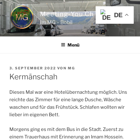
Zum
Inhalt
Meeting-You.ch
DE
springen
Im MG – Bobil
Menü
VERÖFFENTLICHT
3. SEPTEMBER 2022
VON
MG
AM
Kermānschah
Dieses Mal war eine Hotelübernachtung möglich. Uns
reichte das Zimmer für eine lange Dusche, Wäsche
waschen und für das Frühstück. Schlafen wollten wir
lieber im eigenen Bett.
Morgens ging es mit dem Bus in die Stadt. Zuerst zu
einem Trauerhaus mit Erinnerung an Imam Hossein.