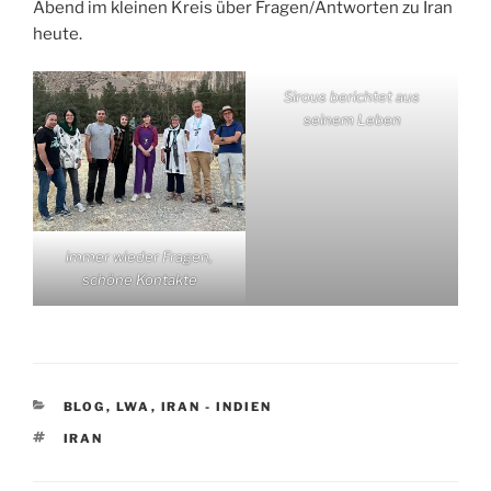
Abend im kleinen Kreis über Fragen/Antworten zu Iran
heute.
Sirous berichtet aus
seinem Leben
immer wieder Fragen,
schöne Kontakte
KATEGORIEN
BLOG
,
LWA
,
IRAN - INDIEN
SCHLAGWÖRTER
IRAN