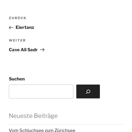
Beitragsnavigation
Vorheriger
ZURÜCK
Beitrag
Eiertanz
Nächster
WEITER
Beitrag
Cave Ali Sadr
Suchen
Neueste Beiträge
Vom Schluchsee zum Zürichsee