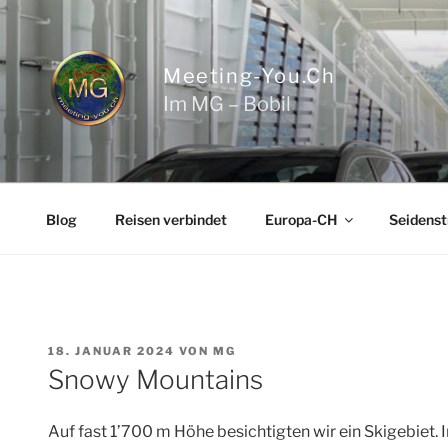
Zum
Inhalt
springen
Meeting-You.ch
Im MG – Bobil
Blog
Reisen verbindet
Europa-CH
Seidenst
VERÖFFENTLICHT
18. JANUAR 2024
VON
MG
AM
Snowy Mountains
Auf fast 1’700 m Höhe besichtigten wir ein Skigebiet.