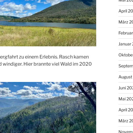
April 2
März 2
Februa
Januar
Oktobe
ergfahrt zu einem Erlebnis. Rasch kamen
nd windiger. Hier brannte viel Wald im 2020
Septem
August
Juni 20
Mai 20
April 2
März 2
Novem