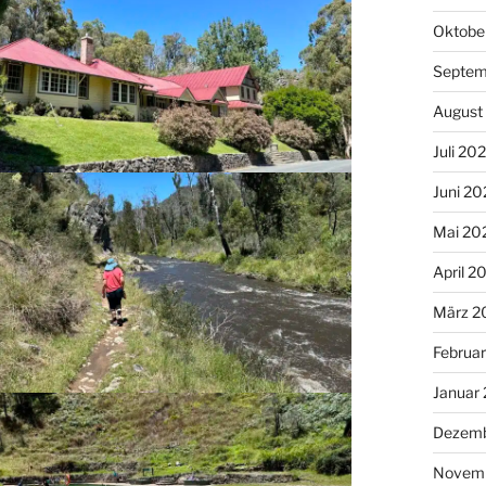
Oktobe
Septem
August
Juli 20
Juni 20
Mai 20
April 2
März 2
Februa
Januar
Dezemb
Novemb