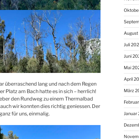
Oktobe
Septem
August
Juli 20
Juni 20
Mai 20
April 2
s war überraschend lang und nach dem Regen
März 2
 Platz am Bach hatte es in sich – herrlich!
 lieber den Rundweg zu einem Thermalbad
Februa
auch wir konnten dies richtig geniessen. Der
anz für uns, einmalig.
Januar
Dezemb
Novem