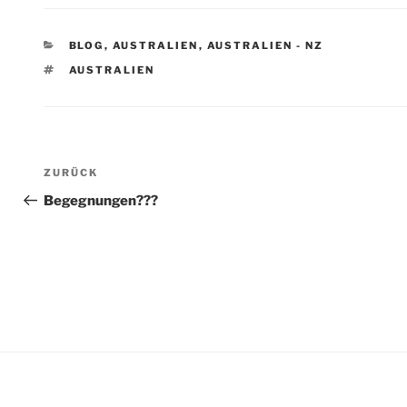
KATEGORIEN
BLOG
,
AUSTRALIEN
,
AUSTRALIEN - NZ
SCHLAGWÖRTER
AUSTRALIEN
Beitragsnavigation
Vorheriger
ZURÜCK
Beitrag
Begegnungen???