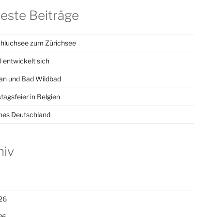
este Beiträge
hluchsee zum Zürichsee
l entwickelt sich
n und Bad Wildbad
tagsfeier in Belgien
hes Deutschland
hiv
26
26