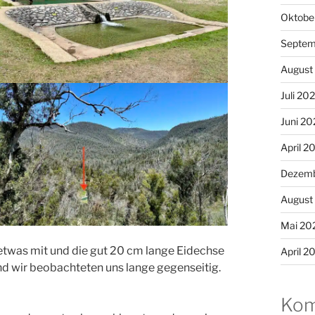
Oktobe
Septem
August
Juli 20
Juni 20
April 2
Dezemb
August
Mai 20
was mit und die gut 20 cm lange Eidechse
April 2
 und wir beobachteten uns lange gegenseitig.
Kom