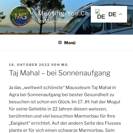
Zum
Inhalt
Meeting-You.ch
DE
springen
Im MG – Bobil
Menü
VERÖFFENTLICHT
18. OKTOBER 2022
VON
MG
AM
Taj Mahal – bei Sonnenaufgang
Ja das „weltweit schönste“ Mausoleum Taj Mahal in
Agra bei Sonnenaufgang bei bester Gesundheit zu
besuchen ist schon ein Glück. Im 17. JH. hat der Mogul
für seine Geliebte in 22 Jahren diesen weissen,
berühmten und viel besuchten Marmorbau für Ihre
„Ewigkeit“ errichtet. Auf der andern Seite des Flusses
plante er für sich einen schwarze Marmorbau. Sein