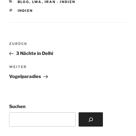
KATEGORIEN
BLOG
,
LWA
,
IRAN - INDIEN
SCHLAGWÖRTER
INDIEN
Beitragsnavigation
Vorheriger
ZURÜCK
Beitrag
3 Nächte in Delhi
Nächster
WEITER
Beitrag
Vogelparadies
Suchen