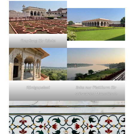
Empfang für Gäste
links nur Plattform für
Königspalast
schwarzes Mausoleum