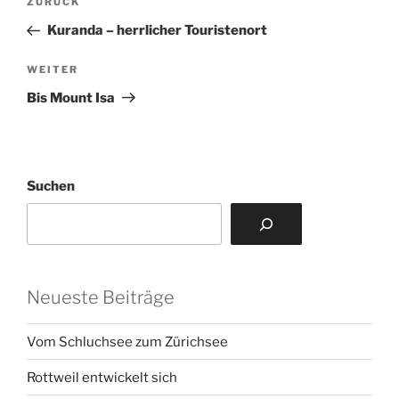
Vorheriger
ZURÜCK
Beitrag
Kuranda – herrlicher Touristenort
Nächster
WEITER
Beitrag
Bis Mount Isa
Suchen
Neueste Beiträge
Vom Schluchsee zum Zürichsee
Rottweil entwickelt sich