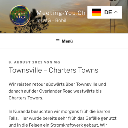
Zum
Inhalt
DE
Meeting-You.ch
springen
Im MG – Bobil
Menü
VERÖFFENTLICHT
8. AUGUST 2023
VON
MG
AM
Townsville – Charters Towns
Wir reisten retour südwärts über Townsville und
danach auf der Overlander Road westwärts bis
Charters Towers.
In Kuranda besuchten wir morgens früh die Barron
Falls. Hier wurde bereits sehr früh das Gefälle genutzt
und in die Felsen ein Stromkraftwerk gebaut. Wir