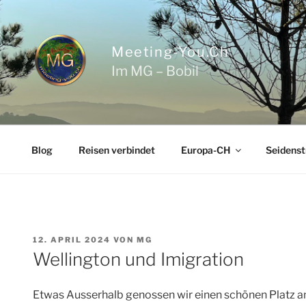
Zum
Inhalt
springen
Meeting-You.ch
Im MG – Bobil
Blog
Reisen verbindet
Europa-CH
Seidenst
VERÖFFENTLICHT
12. APRIL 2024
VON
MG
AM
Wellington und Imigration
Etwas Ausserhalb genossen wir einen schönen Platz am