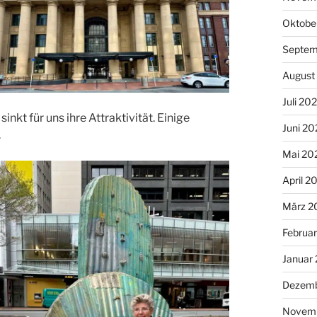
Oktobe
Septem
August
Juli 20
nkt für uns ihre Attraktivität. Einige
Juni 20
.
Mai 20
April 2
März 2
Februa
Januar
Dezemb
Novem