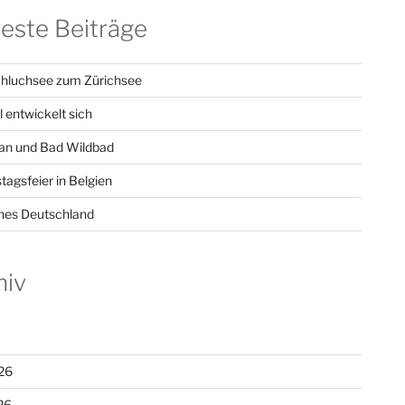
este Beiträge
hluchsee zum Zürichsee
l entwickelt sich
n und Bad Wildbad
tagsfeier in Belgien
hes Deutschland
hiv
26
26