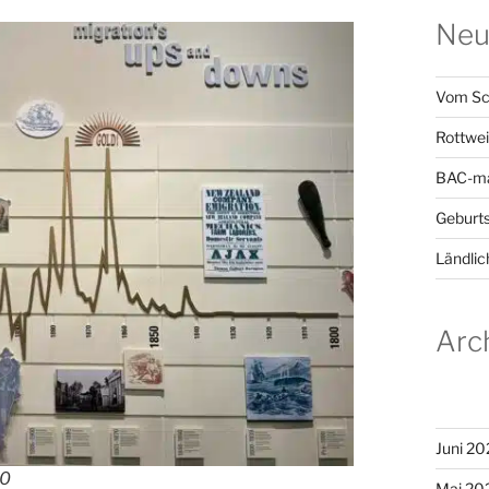
Neu
Vom Sc
Rottwei
BAC-ma
Geburts
Ländlic
Arc
Juni 20
00
Mai 20