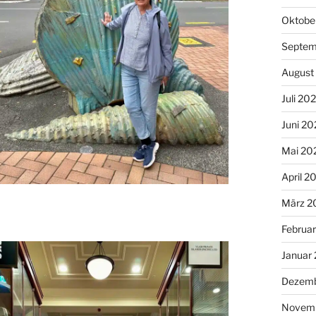
Oktobe
Septem
August
Juli 20
Juni 20
Mai 20
April 2
März 2
Februa
Januar
Dezemb
Novemb