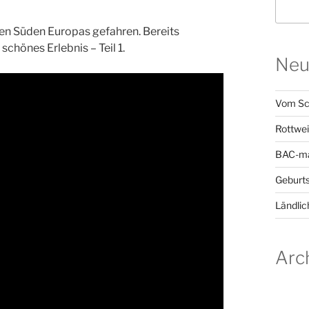
en Süden Europas gefahren. Bereits
chönes Erlebnis – Teil 1.
Neu
Vom Sc
Rottwei
BAC-ma
Geburts
Ländlic
Arc