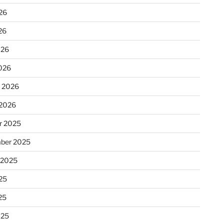
26
26
026
026
r 2026
 2026
r 2025
ber 2025
 2025
25
25
025