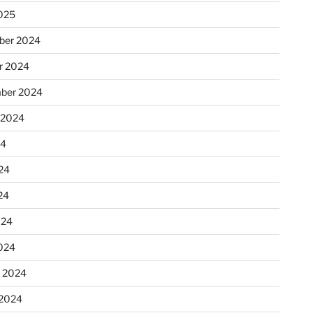
025
ber 2024
r 2024
ber 2024
 2024
24
24
24
024
024
r 2024
 2024