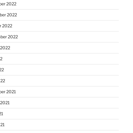
er 2022
er 2022
r 2022
ber 2022
 2022
22
22
022
er 2021
 2021
21
021