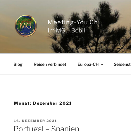
Zum
Inhalt
springen
Meeting-You.ch
Im MG – Bobil
Blog
Reisen verbindet
Europa-CH
Seidenst
Monat:
Dezember 2021
VERÖFFENTLICHT
16. DEZEMBER 2021
AM
Portugal – Spanien