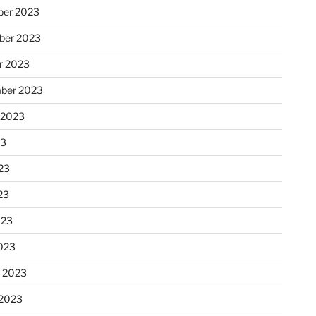
er 2023
ber 2023
r 2023
ber 2023
 2023
23
23
23
023
023
r 2023
 2023