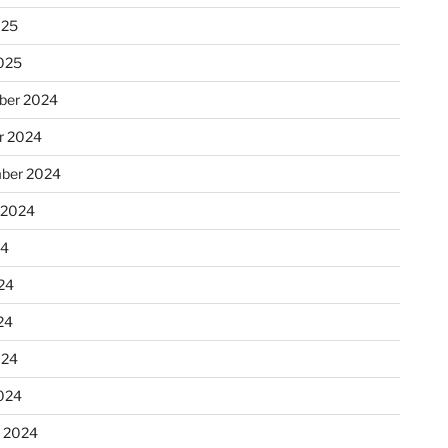
025
025
ber 2024
r 2024
ber 2024
 2024
24
24
24
024
024
r 2024