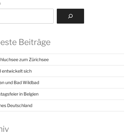
n
este Beiträge
hluchsee zum Zürichsee
l entwickelt sich
n und Bad Wildbad
tagsfeier in Belgien
hes Deutschland
hiv