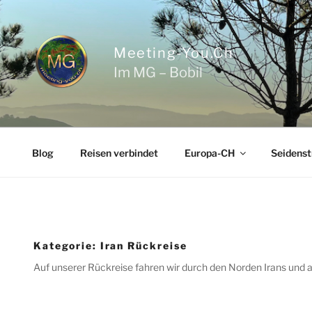
Zum
Inhalt
springen
Meeting-You.ch
Im MG – Bobil
Blog
Reisen verbindet
Europa-CH
Seidenst
Kategorie:
Iran Rückreise
Auf unserer Rückreise fahren wir durch den Norden Irans und 