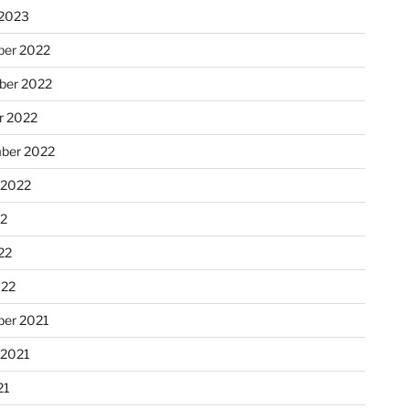
 2023
er 2022
er 2022
r 2022
ber 2022
 2022
22
22
022
er 2021
 2021
21