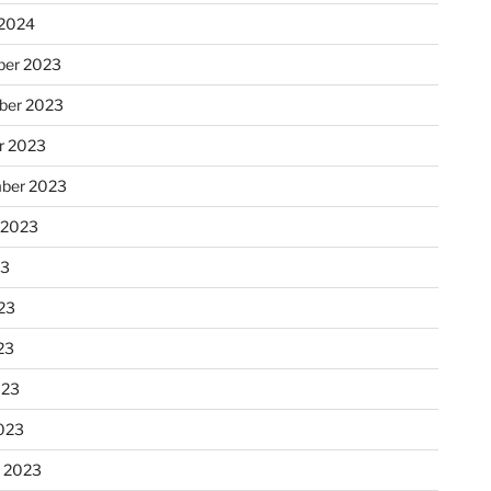
 2024
er 2023
ber 2023
r 2023
ber 2023
 2023
23
23
23
023
023
r 2023