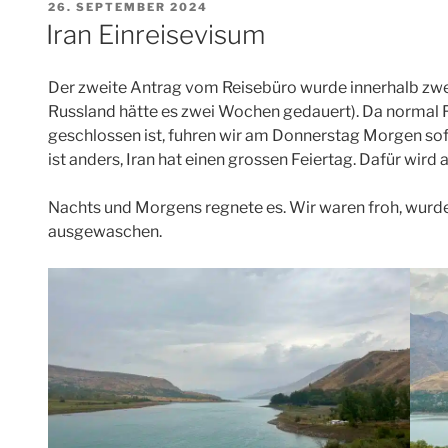
VERÖFFENTLICHT
26. SEPTEMBER 2024
AM
Iran Einreisevisum
Der zweite Antrag vom Reisebüro wurde innerhalb zwei 
Russland hätte es zwei Wochen gedauert). Da normal F
geschlossen ist, fuhren wir am Donnerstag Morgen sof
ist anders, Iran hat einen grossen Feiertag. Dafür wird
Nachts und Morgens regnete es. Wir waren froh, wurde
ausgewaschen.