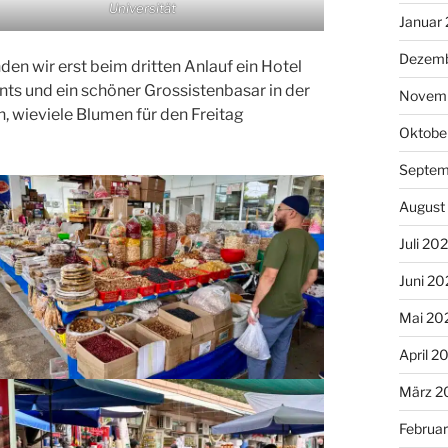
Universität
Januar
Dezemb
en wir erst beim dritten Anlauf ein Hotel
ants und ein schöner Grossistenbasar in der
Novem
, wieviele Blumen für den Freitag
Oktobe
Septem
August
Juli 20
Juni 20
Mai 20
April 2
März 2
Februa