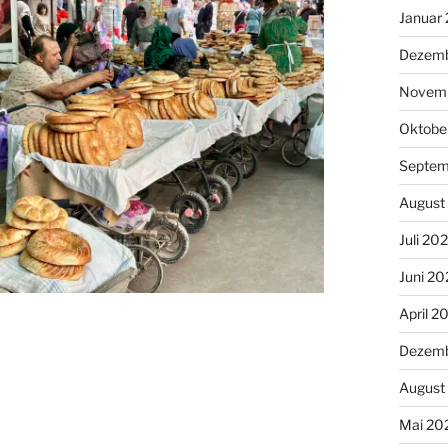
Januar
Dezemb
Novemb
Oktobe
Septem
August
Juli 20
Juni 20
April 2
Dezemb
August
Mai 20