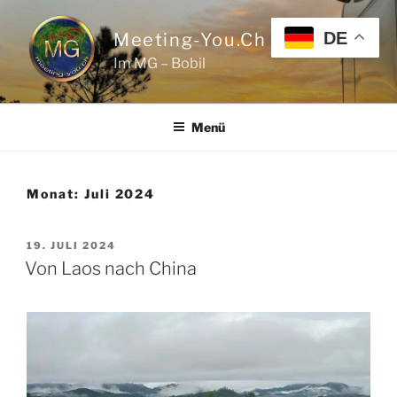
Zum
Inhalt
DE
Meeting-You.ch
springen
Im MG – Bobil
Menü
Monat:
Juli 2024
VERÖFFENTLICHT
19. JULI 2024
AM
Von Laos nach China