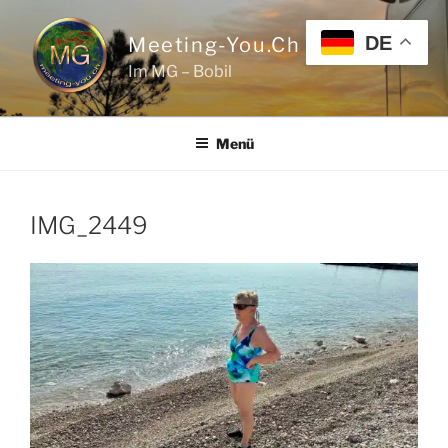
Zum
Inhalt
DE
Meeting-You.ch
springen
Im MG – Bobil
Menü
IMG_2449