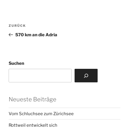
Beitragsnavigation
Vorheriger
ZURÜCK
Beitrag
570 km an die Adria
Suchen
Neueste Beiträge
Vom Schluchsee zum Zürichsee
Rottweil entwickelt sich