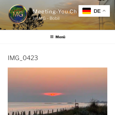
Zum
Inhalt
DE
Meeting-You.ch
springen
Im MG – Bobil
Menü
IMG_0423