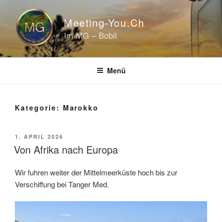
Zum
Inhalt
Meeting-You.ch
springen
Im MG – Bobil
Menü
Kategorie:
Marokko
VERÖFFENTLICHT
1. APRIL 2026
AM
Von Afrika nach Europa
Wir fuhren weiter der Mittelmeerküste hoch bis zur
Verschiffung bei Tanger Med.