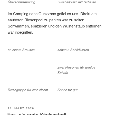
Überschwemmung
Fussballplatz mit Schafen
Im Camping nahe Ouazzane gefiel es uns. Direkt am
sauberen Riesenpool zu parken war zu selten.
Schwimmen, spazieren und den Wüstenstaub entfernen
war inbegriffen.
an einem Stausee
sahen 5 Schildkröten
zwei Personen für wenige
Schafe
Reisegruppe für eine Nacht
Sonne tut gut
VERÖFFENTLICHT
24. MÄRZ 2026
AM
Fez, die erste Königsstadt