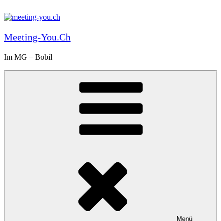
Zum
Inhalt
springen
Meeting-You.ch
Im MG – Bobil
Menü