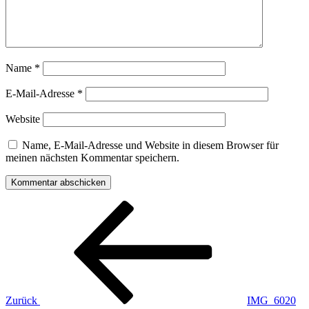
Name
*
E-Mail-Adresse
*
Website
Name, E-Mail-Adresse und Website in diesem Browser für
meinen nächsten Kommentar speichern.
Beitragsnavigation
Vorheriger
Beitrag
Zurück
IMG_6020