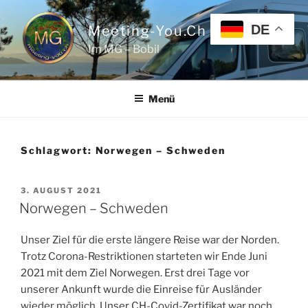
Zum
Inhalt
DE
Meeting-You.ch
springen
Im MG – Bobil
Menü
Schlagwort:
Norwegen – Schweden
VERÖFFENTLICHT
3. AUGUST 2021
AM
Norwegen – Schweden
Unser Ziel für die erste längere Reise war der Norden.
Trotz Corona-Restriktionen starteten wir Ende Juni
2021 mit dem Ziel Norwegen. Erst drei Tage vor
unserer Ankunft wurde die Einreise für Ausländer
wieder möglich. Unser CH-Covid-Zertifikat war noch