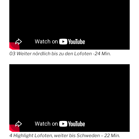
03 Weiter nördlich bis zu den Lofoten -24 Min.
4 Highlight Lofoten, weiter bis Schweden – 22 Min.