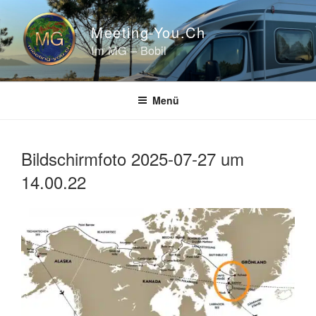
Zum
Inhalt
Meeting-You.ch
springen
Im MG – Bobil
Menü
Bildschirmfoto 2025-07-27 um
14.00.22