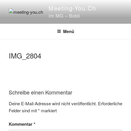
Zum
Meeting-You.ch
Inhalt
Im MG – Bobil
springen
Menü
IMG_2804
Schreibe einen Kommentar
Deine E-Mail-Adresse wird nicht veröffentlicht.
Erforderliche
Felder sind mit
*
markiert
Kommentar
*