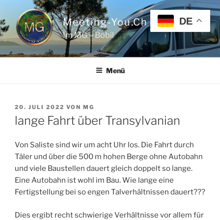
Zum
Inhalt
DE
Meeting-You.ch
springen
Im MG – Bobil
Menü
VERÖFFENTLICHT
20. JULI 2022
VON
MG
AM
lange Fahrt über Transylvanian
Von Saliste sind wir um acht Uhr los. Die Fahrt durch
Täler und über die 500 m hohen Berge ohne Autobahn
und viele Baustellen dauert gleich doppelt so lange.
Eine Autobahn ist wohl im Bau. Wie lange eine
Fertigstellung bei so engen Talverhältnissen dauert???
Dies ergibt recht schwierige Verhältnisse vor allem für