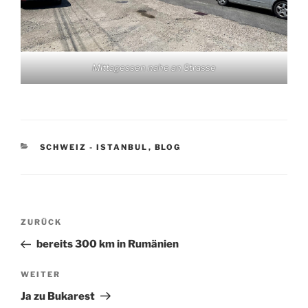
Mittagessen nahe an Strasse
KATEGORIEN
SCHWEIZ - ISTANBUL
,
BLOG
Beitragsnavigation
Vorheriger
ZURÜCK
Beitrag
bereits 300 km in Rumänien
Nächster
WEITER
Beitrag
Ja zu Bukarest