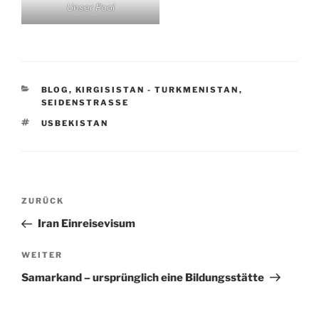
Unser Pool
KATEGORIEN
BLOG
,
KIRGISISTAN - TURKMENISTAN
,
SEIDENSTRASSE
SCHLAGWÖRTER
USBEKISTAN
Beitragsnavigation
Vorheriger
ZURÜCK
Beitrag
Iran Einreisevisum
Nächster
WEITER
Beitrag
Samarkand – ursprünglich eine Bildungsstätte