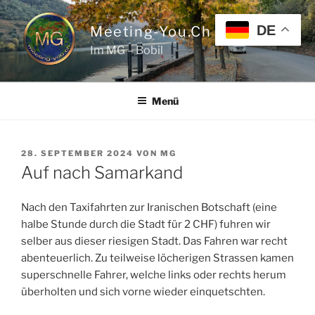
Zum
Inhalt
DE
Meeting-You.ch
springen
Im MG – Bobil
Menü
VERÖFFENTLICHT
28. SEPTEMBER 2024
VON
MG
AM
Auf nach Samarkand
Nach den Taxifahrten zur Iranischen Botschaft (eine
halbe Stunde durch die Stadt für 2 CHF) fuhren wir
selber aus dieser riesigen Stadt. Das Fahren war recht
abenteuerlich. Zu teilweise löcherigen Strassen kamen
superschnelle Fahrer, welche links oder rechts herum
überholten und sich vorne wieder einquetschten.