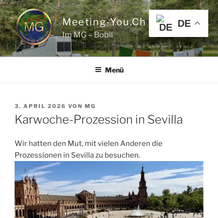
Zum
Inhalt
Meeting-You.ch
DE
springen
Im MG – Bobil
Menü
VERÖFFENTLICHT
3. APRIL 2026
VON
MG
AM
Karwoche-Prozession in Sevilla
Wir hatten den Mut, mit vielen Anderen die
Prozessionen in Sevilla zu besuchen.