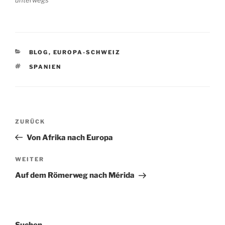
unterwegs
KATEGORIEN
BLOG
,
EUROPA-SCHWEIZ
SCHLAGWÖRTER
SPANIEN
Beitragsnavigation
Vorheriger
ZURÜCK
Beitrag
Von Afrika nach Europa
Nächster
WEITER
Beitrag
Auf dem Römerweg nach ‎⁨Mérida⁩