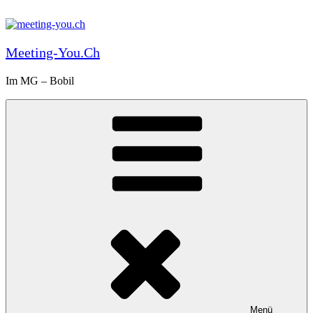
Zum
Inhalt
springen
Meeting-You.ch
Im MG – Bobil
Menü