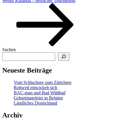
Nächster
Weiter
Kuranda – herrlicher Touristenort
Beitrag
Suchen
Neueste Beiträge
Vom Schluchsee zum Zürichsee
Rottweil entwickelt sich
BAC-man und Bad Wildbad
Geburtstagsfeier in Belgien
Ländliches Deutschland
Archiv