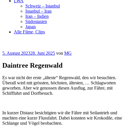
LWA
Schweiz – Istanbul
Istanbul – Iran
Iran – Indien
Südostasien
Japan
Alle Filme, Clips
Veröffentlicht
5. August 2023
28. Juni 2025
von
MG
am
Daintree Regenwald
Es war nicht der erste „älteste“ Regenwald, den wir besuchten.
Überall wird mit grössten, höchsten, ältesten, … Schlagworten
geworben. Aber wir genossen diesen Ausflug, zur Fähre, mit
Schifffahrt und Dorfbesuch.
In kurzer Distanz besichtigten wir die Fähre mit Seilantrieb und
machten eine kurze Flussfahrt. Dabei konnten wir Krokodile, eine
Schlange und Vögel beobachten.