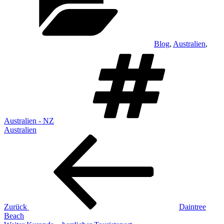
Blog
,
Australien
,
Schla
Australien - NZ
Australien
Beitragsnavigation
Vorheriger
Beitrag
Zurück
Daintree
Beach