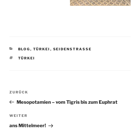
KATEGORIEN
BLOG
,
TÜRKEI
,
SEIDENSTRASSE
SCHLAGWÖRTER
TÜRKEI
Beitragsnavigation
Vorheriger
ZURÜCK
Beitrag
Mesopotamien – vom Tigris bis zum Euphrat
Nächster
WEITER
Beitrag
ans Mittelmeer!