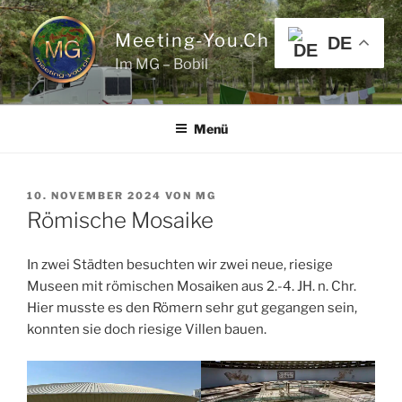
Zum
Inhalt
Meeting-You.ch
DE
springen
Im MG – Bobil
Menü
VERÖFFENTLICHT
10. NOVEMBER 2024
VON
MG
AM
Römische Mosaike
In zwei Städten besuchten wir zwei neue, riesige
Museen mit römischen Mosaiken aus 2.-4. JH. n. Chr.
Hier musste es den Römern sehr gut gegangen sein,
konnten sie doch riesige Villen bauen.