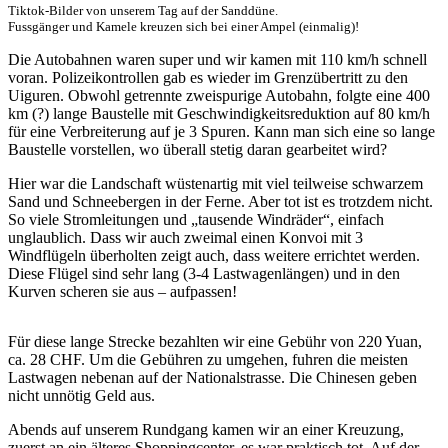
Tiktok-Bilder von unserem Tag auf der Sanddüne.
Fussgänger und Kamele kreuzen sich bei einer Ampel (einmalig)!
Die Autobahnen waren super und wir kamen mit 110 km/h schnell
voran. Polizeikontrollen gab es wieder im Grenzübertritt zu den
Uiguren. Obwohl getrennte zweispurige Autobahn, folgte eine 400
km (?) lange Baustelle mit Geschwindigkeitsreduktion auf 80 km/h
für eine Verbreiterung auf je 3 Spuren. Kann man sich eine so lange
Baustelle vorstellen, wo überall stetig daran gearbeitet wird?
Hier war die Landschaft wüstenartig mit viel teilweise schwarzem
Sand und Schneebergen in der Ferne. Aber tot ist es trotzdem nicht.
So viele Stromleitungen und „tausende Windräder“, einfach
unglaublich. Dass wir auch zweimal einen Konvoi mit 3
Windflügeln überholten zeigt auch, dass weitere errichtet werden.
Diese Flügel sind sehr lang (3-4 Lastwagenlängen) und in den
Kurven scheren sie aus – aufpassen!
Für diese lange Strecke bezahlten wir eine Gebühr von 220 Yuan,
ca. 28 CHF. Um die Gebühren zu umgehen, fuhren die meisten
Lastwagen nebenan auf der Nationalstrasse. Die Chinesen geben
nicht unnötig Geld aus.
Abends auf unserem Rundgang kamen wir an einer Kreuzung,
zuerst an ein älteres Shoppingcenter, es war praktisch tot. Auf der