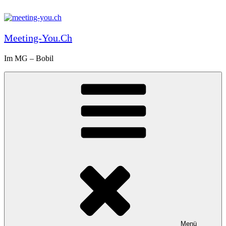
Zum
Inhalt
springen
Meeting-You.ch
Im MG – Bobil
Menü