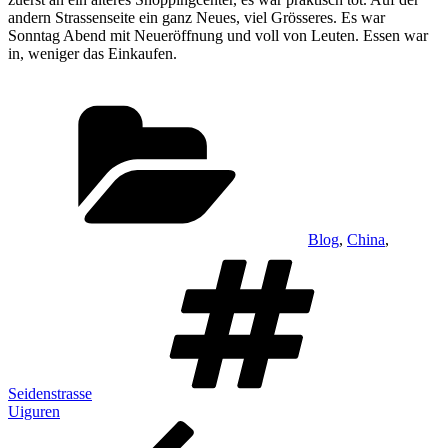
andern Strassenseite ein ganz Neues, viel Grösseres. Es war
Sonntag Abend mit Neueröffnung und voll von Leuten. Essen war
in, weniger das Einkaufen.
Kategorien
Blog
,
China
,
Schlagwö
Seidenstrasse
Uiguren
Beitragsnavigation
Vorheriger
Beitrag