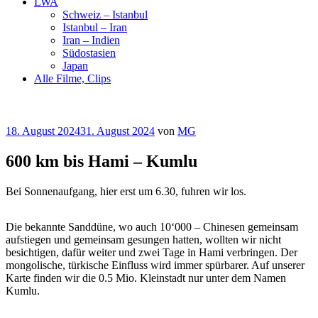
LWA
Schweiz – Istanbul
Istanbul – Iran
Iran – Indien
Südostasien
Japan
Alle Filme, Clips
Veröffentlicht
18. August 2024
31. August 2024
von
MG
am
600 km bis Hami – Kumlu
Bei Sonnenaufgang, hier erst um 6.30, fuhren wir los.
Die bekannte Sanddüne, wo auch 10‘000 – Chinesen gemeinsam
aufstiegen und gemeinsam gesungen hatten, wollten wir nicht
besichtigen, dafür weiter und zwei Tage in Hami verbringen. Der
mongolische, türkische Einfluss wird immer spürbarer. Auf unserer
Karte finden wir die 0.5 Mio. Kleinstadt nur unter dem Namen
Kumlu.