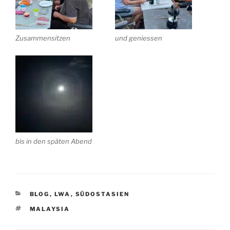
Zusammensitzen
und geniessen
bis in den späten Abend
KATEGORIEN
BLOG
,
LWA
,
SÜDOSTASIEN
SCHLAGWÖRTER
MALAYSIA