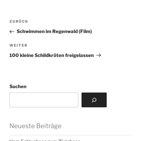
Beitragsnavigation
Vorheriger
ZURÜCK
Beitrag
Schwimmen im Regenwald (Film)
Nächster
WEITER
Beitrag
100 kleine Schildkröten freigelassen
Suchen
Neueste Beiträge