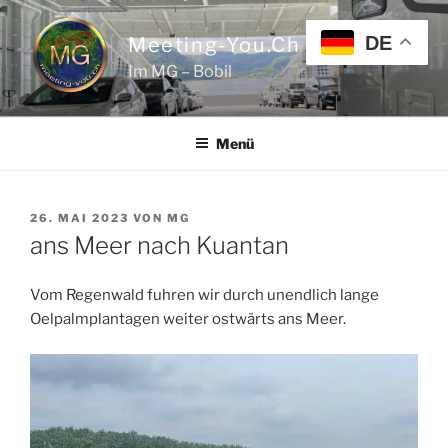
Zum
Inhalt
DE
Meeting-You.ch
springen
Im MG – Bobil
Menü
VERÖFFENTLICHT
26. MAI 2023
VON
MG
AM
ans Meer nach Kuantan
Vom Regenwald fuhren wir durch unendlich lange
Oelpalmplantagen weiter ostwärts ans Meer.