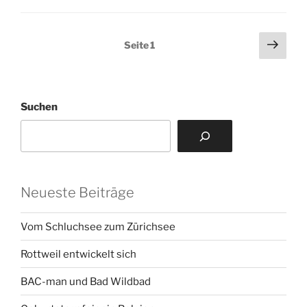
Seitennummerierung
Näch
Seite
1
Seit
der
Beiträge
Suchen
Neueste Beiträge
Vom Schluchsee zum Zürichsee
Rottweil entwickelt sich
BAC-man und Bad Wildbad