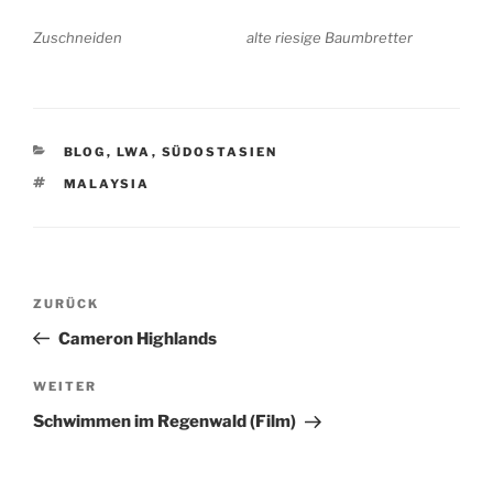
Zuschneiden
alte riesige Baumbretter
KATEGORIEN
BLOG
,
LWA
,
SÜDOSTASIEN
SCHLAGWÖRTER
MALAYSIA
Beitragsnavigation
Vorheriger
ZURÜCK
Beitrag
Cameron Highlands
Nächster
WEITER
Beitrag
Schwimmen im Regenwald (Film)