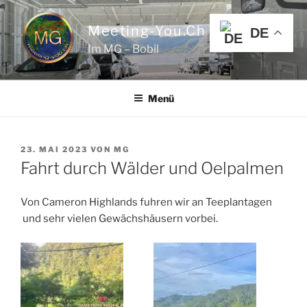
Zum
Inhalt
Meeting-You.ch
DE
springen
Im MG – Bobil
Menü
VERÖFFENTLICHT
23. MAI 2023
VON
MG
AM
Fahrt durch Wälder und Oelpalmen
Von Cameron Highlands fuhren wir an Teeplantagen
und sehr vielen Gewächshäusern vorbei.