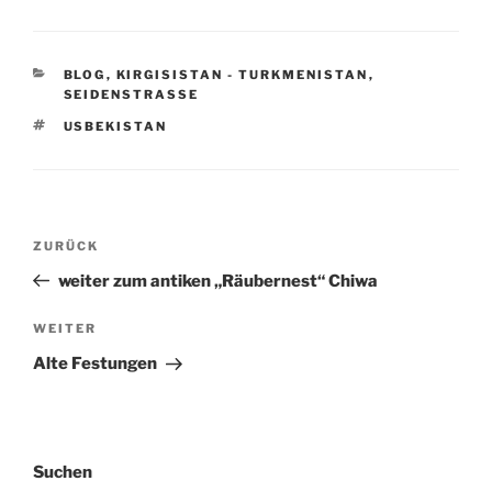
KATEGORIEN
BLOG
,
KIRGISISTAN - TURKMENISTAN
,
SEIDENSTRASSE
SCHLAGWÖRTER
USBEKISTAN
Beitragsnavigation
Vorheriger
ZURÜCK
Beitrag
weiter zum antiken „Räubernest“ Chiwa
Nächster
WEITER
Beitrag
Alte Festungen
Suchen