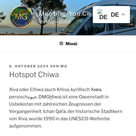
Zum
Inhalt
Meeting-You.ch
DE
springen
Im MG – Bobil
Menü
VERÖFFENTLICHT
6. OKTOBER 2024
VON
MG
AM
Hotspot Chiwa
Xiva oder Chiwa (auch Khiva, kyrillisch Хива,
persischخيوه, DMGḪīwa) ist eine Oasenstadt in
Usbekistan mit zahlreichen Zeugnissen der
Vergangenheit. Ichan Qalʼа, der historische Stadtkern
von Xiva, wurde 1990 in das UNESCO-Welterbe
aufgenommen.