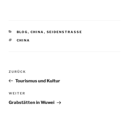
KATEGORIEN
BLOG
,
CHINA
,
SEIDENSTRASSE
SCHLAGWÖRTER
CHINA
Beitragsnavigation
Vorheriger
ZURÜCK
Beitrag
Tourismus und Kultur
Nächster
WEITER
Beitrag
Grabstätten in Wuwei