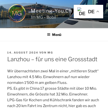
Zum
Inhalt
Meeting-You.ch
DE
springen
Im MG – Bobil
Menü
VERÖFFENTLICHT
14. AUGUST 2024
VON
MG
AM
Lanzhou – für uns eine Grossstadt
Wir übernachteten zwei Mal in einer „mittleren Stadt“
Lanzhou mit 4.5 Mio. Einwohnern auf nun wieder
normalen 1‘500 m am gelben Fluss.
PS. Es gibt in China 17 grosse Städte mit über 10 Mio.
Einwohnern, die Grösste hat 32 Mio. Einwohner.
LPG-Gas für Kochen und Kühlschrank fanden wir auch
nach 20 km Fahrt ins Zentrum nicht, hier gab es auch