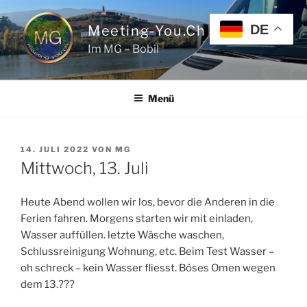
Zum
Inhalt
DE
Meeting-You.ch
springen
Im MG – Bobil
Menü
VERÖFFENTLICHT
14. JULI 2022
VON
MG
AM
Mittwoch, 13. Juli
Heute Abend wollen wir los, bevor die Anderen in die
Ferien fahren. Morgens starten wir mit einladen,
Wasser auffüllen. letzte Wäsche waschen,
Schlussreinigung Wohnung, etc. Beim Test Wasser –
oh schreck – kein Wasser fliesst. Böses Omen wegen
dem 13.???