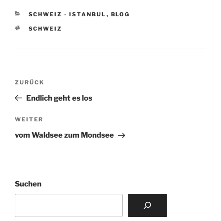
KATEGORIEN
SCHWEIZ - ISTANBUL
,
BLOG
SCHLAGWÖRTER
SCHWEIZ
Beitragsnavigation
Vorheriger
ZURÜCK
Beitrag
Endlich geht es los
Nächster
WEITER
Beitrag
vom Waldsee zum Mondsee
Suchen