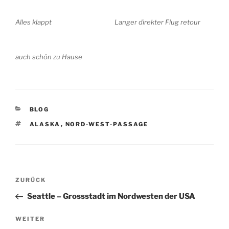
Alles klappt
Langer direkter Flug retour
auch schön zu Hause
KATEGORIEN
BLOG
SCHLAGWÖRTER
ALASKA
,
NORD-WEST-PASSAGE
Beitragsnavigation
Vorheriger
ZURÜCK
Beitrag
Seattle – Grossstadt im Nordwesten der USA
Nächster
WEITER