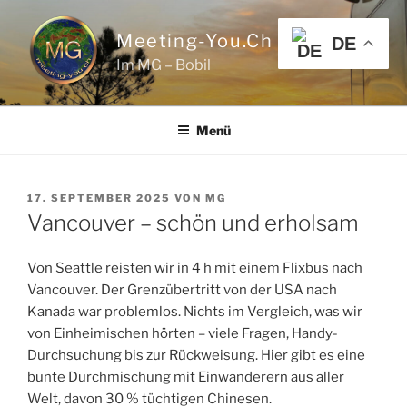
Zum
Inhalt
Meeting-You.ch
DE
springen
Im MG – Bobil
Menü
VERÖFFENTLICHT
17. SEPTEMBER 2025
VON
MG
AM
Vancouver – schön und erholsam
Von Seattle reisten wir in 4 h mit einem Flixbus nach
Vancouver. Der Grenzübertritt von der USA nach
Kanada war problemlos. Nichts im Vergleich, was wir
von Einheimischen hörten – viele Fragen, Handy-
Durchsuchung bis zur Rückweisung. Hier gibt es eine
bunte Durchmischung mit Einwanderern aus aller
Welt, davon 30 % tüchtigen Chinesen.