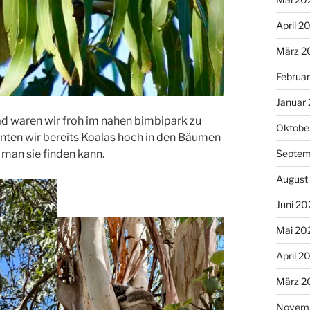
April 2
März 2
Februa
Januar
d waren wir froh im nahen bimbipark zu
Oktobe
ten wir bereits Koalas hoch in den Bäumen
 man sie finden kann.
Septem
August
Juni 20
Mai 20
April 2
März 2
Novem