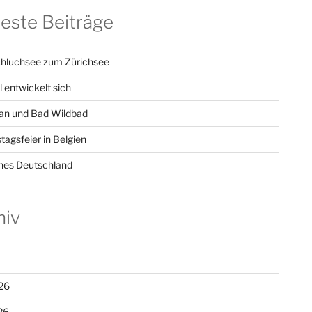
este Beiträge
hluchsee zum Zürichsee
l entwickelt sich
n und Bad Wildbad
tagsfeier in Belgien
hes Deutschland
hiv
26
26