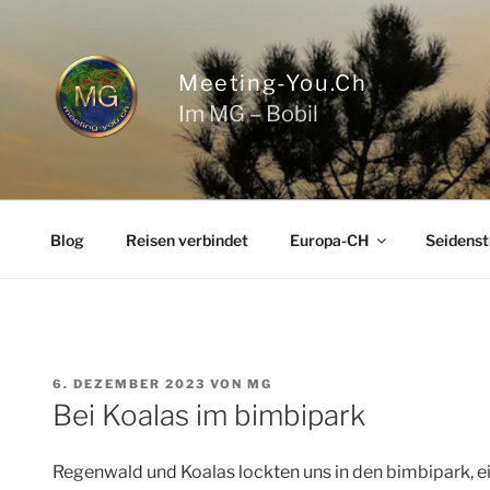
Zum
Inhalt
springen
Meeting-You.ch
Im MG – Bobil
Blog
Reisen verbindet
Europa-CH
Seidenst
VERÖFFENTLICHT
6. DEZEMBER 2023
VON
MG
AM
Bei Koalas im bimbipark
Regenwald und Koalas lockten uns in den bimbipark,