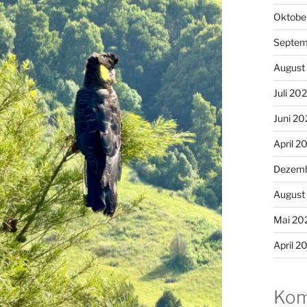
Oktobe
Septem
August
Juli 20
Juni 20
April 2
Dezemb
August
Mai 20
April 2
Kom