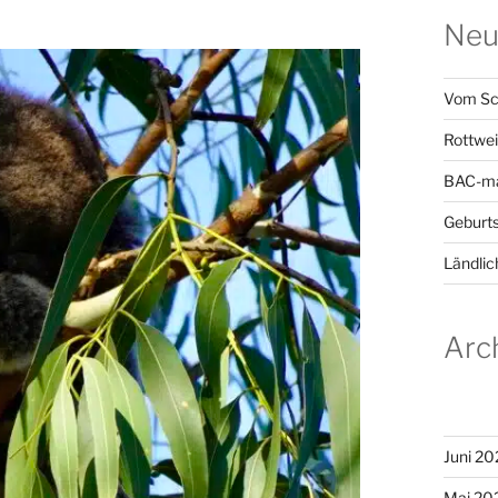
Neu
Vom Sc
Rottwei
BAC-ma
Geburts
Ländlic
Arc
Juni 20
Mai 20