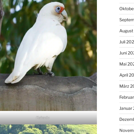
Oktobe
Septem
August
Juli 20
Juni 20
Mai 20
April 2
März 2
Februa
Januar
Kakadu
Dezemb
Novemb