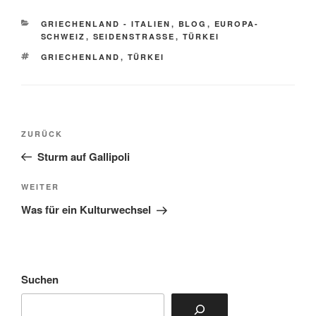
KATEGORIEN
GRIECHENLAND - ITALIEN
,
BLOG
,
EUROPA-
SCHWEIZ
,
SEIDENSTRASSE
,
TÜRKEI
SCHLAGWÖRTER
GRIECHENLAND
,
TÜRKEI
Beitragsnavigation
Vorheriger
ZURÜCK
Beitrag
Sturm auf Gallipoli
Nächster
WEITER
Beitrag
Was für ein Kulturwechsel
Suchen