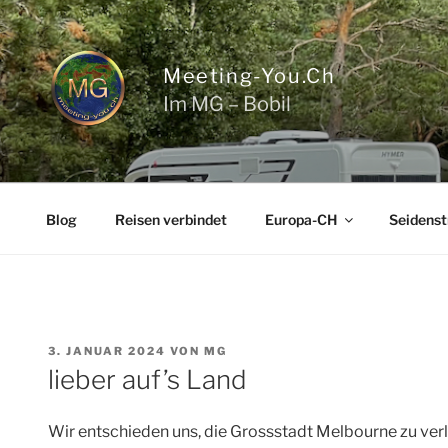
Zum
Inhalt
springen
Meeting-You.ch
Im MG – Bobil
Blog
Reisen verbindet
Europa-CH
Seidenst
VERÖFFENTLICHT
3. JANUAR 2024
VON
MG
AM
lieber auf’s Land
Wir entschieden uns, die Grossstadt Melbourne zu verl