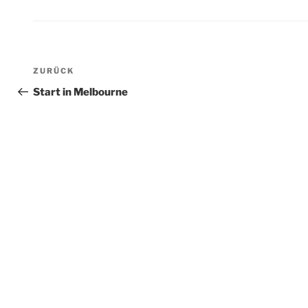
Beitragsnavigation
Vorheriger
ZURÜCK
Beitrag
Start in Melbourne