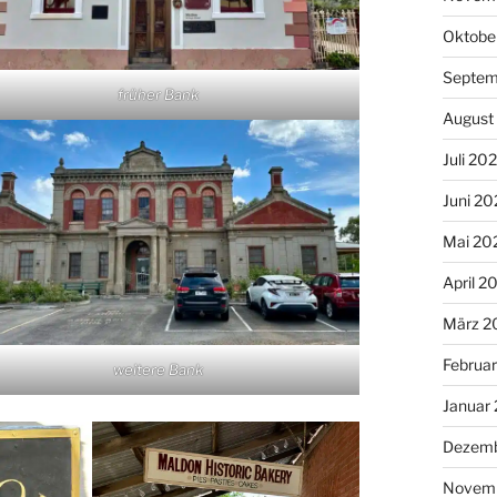
Oktobe
Septem
früher Bank
August
Juli 20
Juni 20
Mai 20
April 2
März 2
Februa
weitere Bank
Januar
Dezemb
Novem