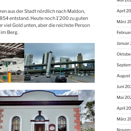
April 2
hren aus der Stadt nördlich nach Maldon,
1854 entstand. Heute noch 1’200 zu guten
März 2
 viel Gold unten, aber die reichste Person
 im Berg.
Februa
Januar
Oktobe
Septem
August
Juni 20
Mai 20
April 2
März 2
Novem