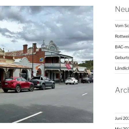
Neu
Vom Sc
Rottwei
BAC-ma
Geburts
Ländlic
Arc
Juni 20
Mai 20