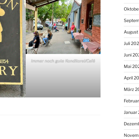
Oktobe
Septem
August
Juli 20
Juni 20
Immer noch gute Konditorei/Café
Mai 20
April 2
März 2
Februa
Januar
Dezemb
Novemb