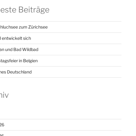
este Beiträge
hluchsee zum Zürichsee
l entwickelt sich
n und Bad Wildbad
tagsfeier in Belgien
hes Deutschland
hiv
26
26