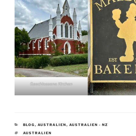
Geschlossene Kirchen
KATEGORIEN
BLOG
,
AUSTRALIEN
,
AUSTRALIEN - NZ
SCHLAGWÖRTER
AUSTRALIEN