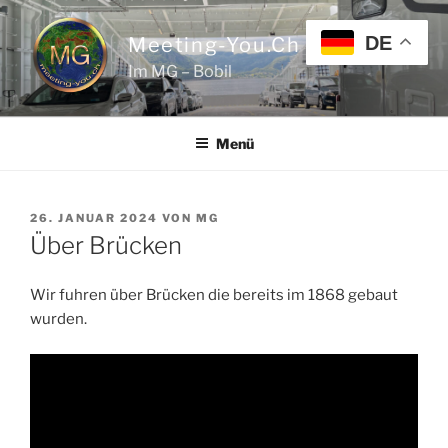
Zum
Inhalt
DE
Meeting-You.ch
springen
Im MG – Bobil
Menü
VERÖFFENTLICHT
26. JANUAR 2024
VON
MG
AM
Über Brücken
Wir fuhren über Brücken die bereits im 1868 gebaut
wurden.