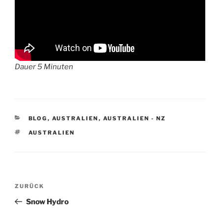
Dauer 5 Minuten
KATEGORIEN
BLOG
,
AUSTRALIEN
,
AUSTRALIEN - NZ
SCHLAGWÖRTER
AUSTRALIEN
Beitragsnavigation
Vorheriger
ZURÜCK
Beitrag
Snow Hydro