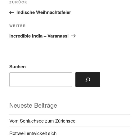
Vorheriger
ZURÜCK
Beitrag
Indische Weihnachtsfeier
Nächster
WEITER
Beitrag
Incredible India – Varanassi
Suchen
Neueste Beiträge
Vom Schluchsee zum Zürichsee
Rottweil entwickelt sich