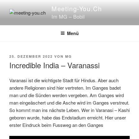
Zum
Meeting-You.ch
Inhalt
Im MG – Bobil
springen
Menü
VERÖFFENTLICHT
25. DEZEMBER 2022
VON
MG
AM
Incredible India – Varanassi
Varanasi ist die wichtigste Stadt für Hindus. Aber auch
andere Religionen sind hier vertreten. Im Ganges badet
man und die Sünden werden vergeben. Am Ganges wird
man eingeäschert und die Asche wird im Ganges verstreut.
So kommt man ins nächste Leben. Wer in Varanasi – Kashi
geboren wurde, habe das Endstadium erreicht. Hier unser
erster Eindruck beim Fussweg an den Ganges