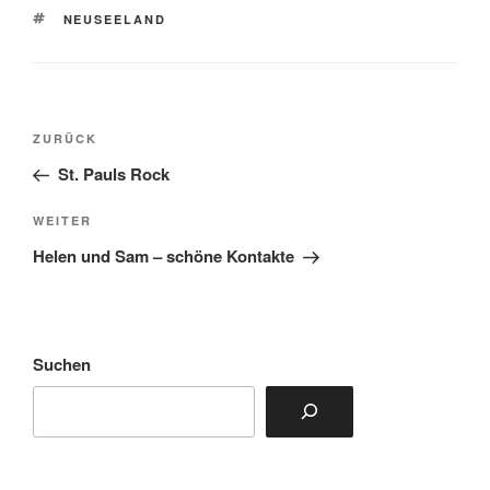
SCHLAGWÖRTER
NEUSEELAND
Beitragsnavigation
Vorheriger
ZURÜCK
Beitrag
St. Pauls Rock
Nächster
WEITER
Beitrag
Helen und Sam – schöne Kontakte
Suchen