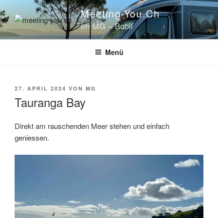
Zum
Meeting-You.ch
Inhalt
Im MG – Bobil
springen
Menü
VERÖFFENTLICHT
27. APRIL 2024
VON
MG
AM
Tauranga Bay
Direkt am rauschenden Meer stehen und einfach
geniessen.