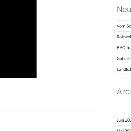
Neu
Vom Sc
Rottwei
BAC-ma
Geburts
Ländlic
Arc
Juni 20
Mai 20