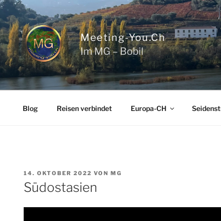
Zum
Inhalt
springen
Meeting-You.ch
Im MG – Bobil
Blog
Reisen verbindet
Europa-CH
Seidenst
VERÖFFENTLICHT
14. OKTOBER 2022
VON
MG
AM
Südostasien