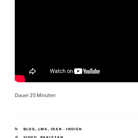
Dauer 25 Minuten
KATEGORIEN
BLOG
,
LWA
,
IRAN - INDIEN
SCHLAGWÖRTER
VIDEO
,
PAKISTAN