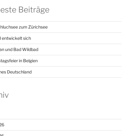
este Beiträge
hluchsee zum Zürichsee
l entwickelt sich
n und Bad Wildbad
tagsfeier in Belgien
hes Deutschland
hiv
26
26