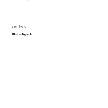
Beitragsnavigation
Vorheriger
ZURÜCK
Beitrag
Chandigarh